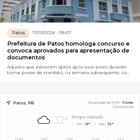
17/03/2026 - 15h07
Patos
Prefeitura de Patos homologa concurso e
convoca aprovados para apresentação de
documentos
Aqueles que estiverem aptos após esse prazo deverão
tomar posse de imediato, na semana subsequente, com
previsão para o dia 1º de abril do corrente ano
Patos, PB
Atualizado às 11h01 -
Fonte:
ClimaTempo
32°
Tempo nublado
Mín.
19°
Máx.
35°
DOM
SEG
TER
QUA
QUI