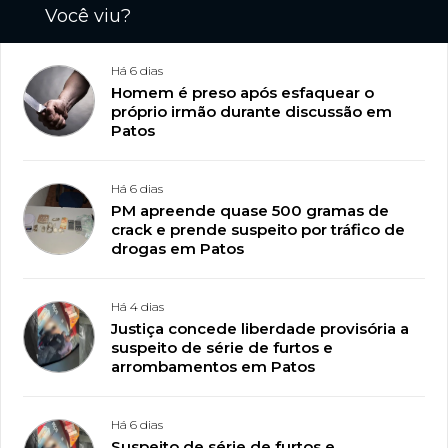
Você viu?
Há 6 dias
Homem é preso após esfaquear o
próprio irmão durante discussão em
Patos
Há 6 dias
PM apreende quase 500 gramas de
crack e prende suspeito por tráfico de
drogas em Patos
Há 4 dias
Justiça concede liberdade provisória a
suspeito de série de furtos e
arrombamentos em Patos
Há 6 dias
Suspeito de série de furtos e