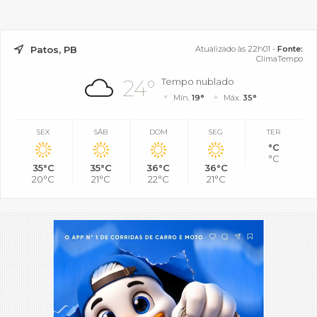
Patos, PB
Atualizado às 22h01 -
Fonte:
ClimaTempo
24°
Tempo nublado
Mín.
19°
Máx.
35°
SEX
SÁB
DOM
SEG
TER
°C
°C
35°C
35°C
36°C
36°C
20°C
21°C
22°C
21°C