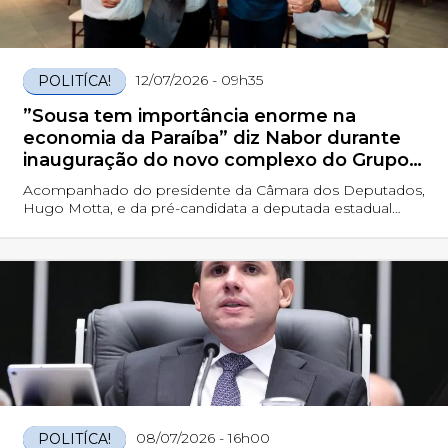
12/07/2026 - 09h35
POLITÍCA!
”Sousa tem importância enorme na
economia da Paraíba” diz Nabor durante
inauguração do novo complexo do Grupo
Pau Brasil
Acompanhado do presidente da Câmara dos Deputados,
Hugo Motta, e da pré-candidata a deputada estadual
Olívia Motta, Nabor prestigiou a entrega do
empreendimento ao lado do governador Lucas Ribeiro,
do ex-governador e candidato ao Senado João Azevêdo,
do prefeito de Patos, Professor Jacob, além de prefeitos
08/07/2026 - 16h00
POLITÍCA!