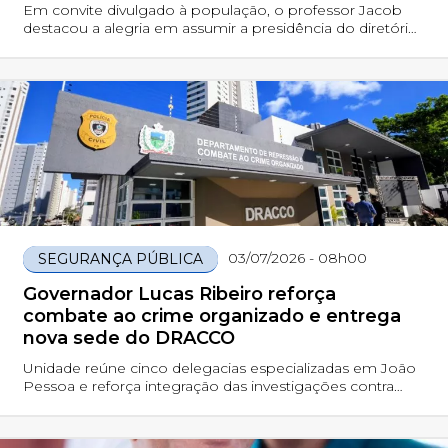
com Hugo Motta e Nabor Wanderley
Em convite divulgado à população, o professor Jacob
destacou a alegria em assumir a presidência do diretório
municipal e fez um chamado para que a comunidade
participe da solenidade
03/07/2026 - 08h00
SEGURANÇA PÚBLICA
Governador Lucas Ribeiro reforça
combate ao crime organizado e entrega
nova sede do DRACCO
Unidade reúne cinco delegacias especializadas em João
Pessoa e reforça integração das investigações contra
facções, tráfico de drogas e comércio ilegal de armas