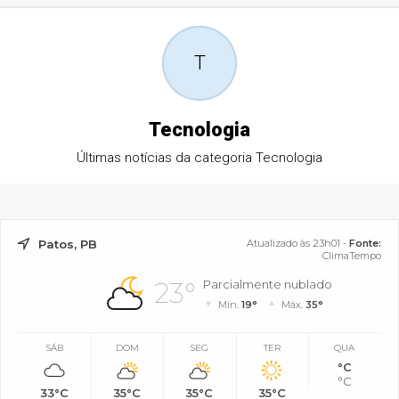
T
Tecnologia
Últimas notícias da categoria Tecnologia
Patos, PB
Atualizado às 23h01 -
Fonte:
ClimaTempo
23°
Parcialmente nublado
Mín.
19°
Máx.
35°
SÁB
DOM
SEG
TER
QUA
°C
°C
33°C
35°C
35°C
35°C