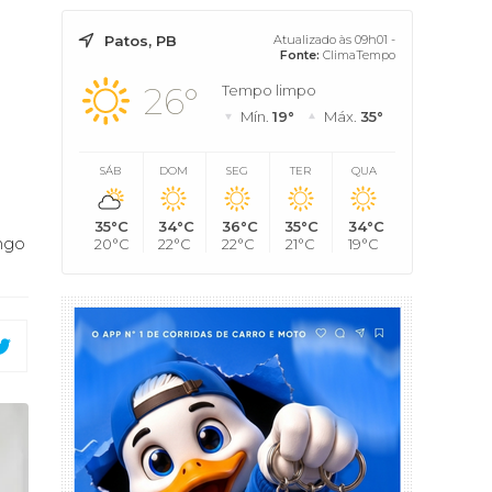
Patos, PB
Atualizado às 09h01 -
Fonte:
ClimaTempo
26°
Tempo limpo
Mín.
19°
Máx.
35°
SÁB
DOM
SEG
TER
QUA
35°C
34°C
36°C
35°C
34°C
ngo
20°C
22°C
22°C
21°C
19°C