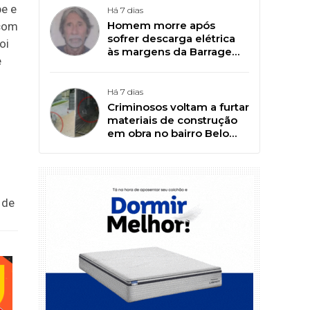
be e
Há 7 dias
Homem morre após
 com
sofrer descarga elétrica
oi
às margens da Barragem
e
da Farinha, em Patos
Há 7 dias
Criminosos voltam a furtar
materiais de construção
em obra no bairro Belo
Horizonte, em Patos
 de