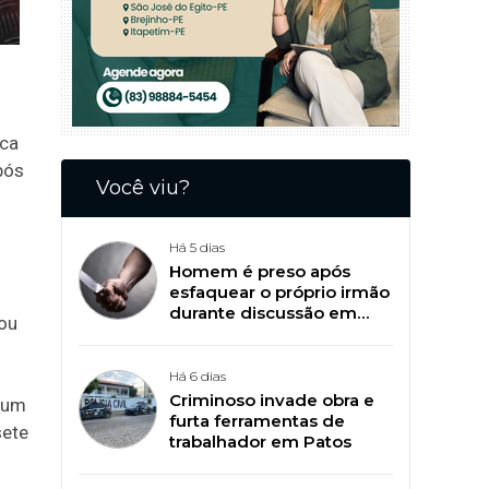
rca
pós
Você viu?
Há 5 dias
Homem é preso após
esfaquear o próprio irmão
durante discussão em
tou
Patos
Há 6 dias
Criminoso invade obra e
, um
furta ferramentas de
sete
trabalhador em Patos