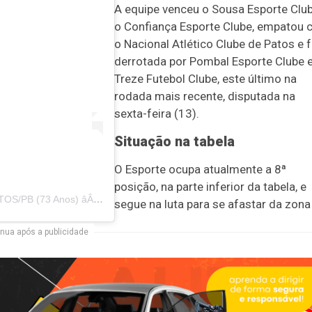
A equipe venceu o Sousa Esporte Clu
o Confiança Esporte Clube, empatou
o Nacional Atlético Clube de Patos e f
derrotada por Pombal Esporte Clube 
Treze Futebol Clube, este último na
rodada mais recente, disputada na
sexta-feira (13).
Situação na tabela
O Esporte ocupa atualmente a 8ª
posição, na parte inferior da tabela, e
Uma publicação partilhada por ESPORTE CLUBE DE PATOS/PB (73 Anos) â­ÂÂâ­ÂÂâ­ÂÂâ­ÂÂ (@esportedepatosoficial)
segue na luta para se afastar da zona
nua após a publicidade