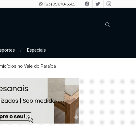
(83) 99670-5569
sportes
Especiais
icídios no Vale do Paraíba