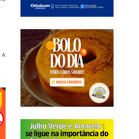
O
. A