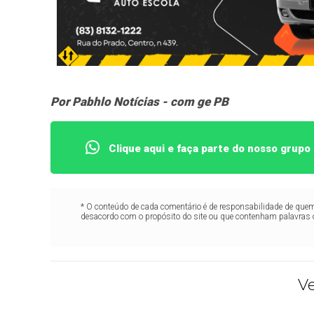
Por Pabhlo Notícias - com ge PB
Clique aqui e faça parte do nosso grup
* O conteúdo de cada comentário é de responsabilidade de quem 
desacordo com o propósito do site ou que contenham palavras 
V