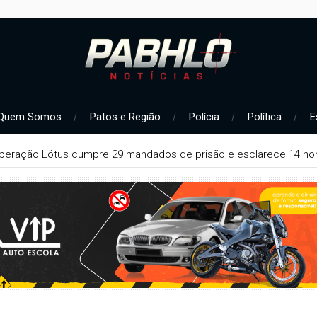
Quem Somos
Patos e Região
Polícia
Política
E
ça concede liberdade provisória a suspeito de série de furtos e