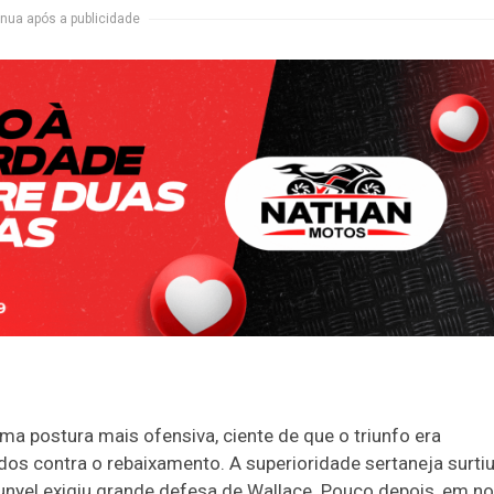
nua após a publicidade
uma postura mais ofensiva, ciente de que o triunfo era
os contra o rebaixamento. A superioridade sertaneja surti
Junyel exigiu grande defesa de Wallace. Pouco depois, em n