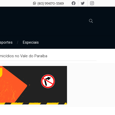
(83) 99670-5569
sportes
Especiais
 arrombamentos em Patos