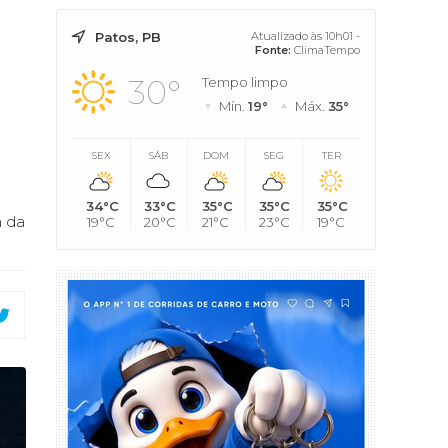
Patos, PB
Atualizado às 10h01 -
Fonte:
ClimaTempo
30°
Tempo limpo
Mín.
19°
Máx.
35°
SEX
SÁB
DOM
SEG
TER
34°C
33°C
35°C
35°C
35°C
a da
19°C
20°C
21°C
23°C
19°C