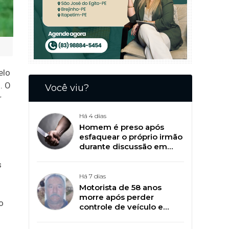
elo
. O
Você viu?
r
Há 4 dias
Homem é preso após
esfaquear o próprio irmão
durante discussão em
Patos
s
Há 7 dias
Motorista de 58 anos
morre após perder
o
controle de veículo e
capotar na BR-361, em
Catingueira