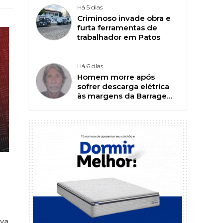
Há 5 dias
Criminoso invade obra e
furta ferramentas de
trabalhador em Patos
Há 6 dias
Homem morre após
sofrer descarga elétrica
às margens da Barragem
da Farinha, em Patos
u
ova