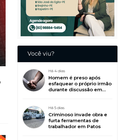
Você viu?
Há 4 dias
Homem é preso após
o
esfaquear o próprio irmão
durante discussão em
Patos
Há 5 dias
Criminoso invade obra e
furta ferramentas de
trabalhador em Patos