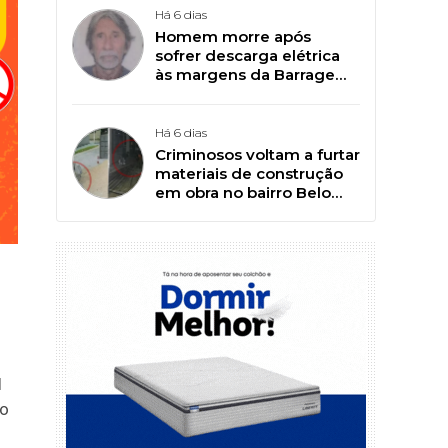
Há 6 dias
Homem morre após
sofrer descarga elétrica
às margens da Barragem
da Farinha, em Patos
Há 6 dias
Criminosos voltam a furtar
materiais de construção
em obra no bairro Belo
Horizonte, em Patos
l
ão