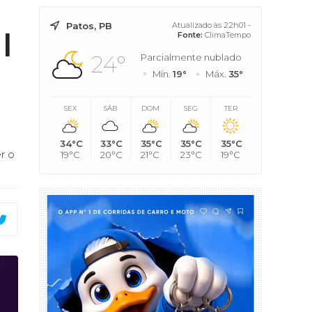
Patos, PB
Atualizado às 22h01 -
l
Fonte:
ClimaTempo
24°
Parcialmente nublado
Mín.
19°
Máx.
35°
SEX
SÁB
DOM
SEG
TER
34°C
33°C
35°C
35°C
35°C
r o
19°C
20°C
21°C
23°C
19°C