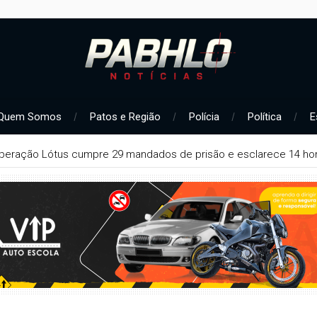
Quem Somos
Patos e Região
Polícia
Política
E
peração Lótus cumpre 29 mandados de prisão e esclarece 14 hom