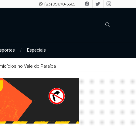
(83) 99670-5569
sportes
Especiais
icídios no Vale do Paraíba