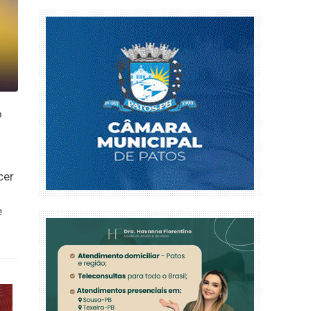
o
cer
e