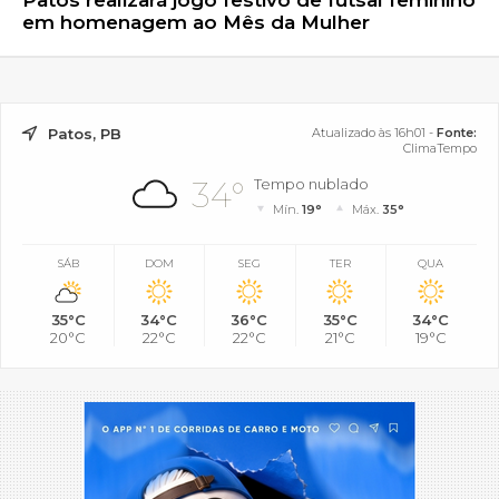
Patos realizará jogo festivo de futsal feminino
em homenagem ao Mês da Mulher
Patos, PB
Atualizado às 16h01 -
Fonte:
ClimaTempo
34°
Tempo nublado
Mín.
19°
Máx.
35°
SÁB
DOM
SEG
TER
QUA
35°C
34°C
36°C
35°C
34°C
20°C
22°C
22°C
21°C
19°C