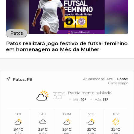
Patos
Patos realizará jogo festivo de futsal feminino
em homenagem ao Mês da Mulher
Patos, PB
Atualizado às 14h01 -
Fonte:
ClimaTempo
35°
Parcialmente nublado
Mín.
19°
Máx.
35°
SEX
SÁB
DOM
SEG
TER
34°C
33°C
35°C
35°C
35°C
19°C
20°C
21°C
23°C
19°C