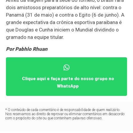
Antes da viagem para a sede do torneio, o Brasil fará
dois amistosos preparatórios de alto nível: contra o
Panamá (31 de maio) e contra o Egito (6 de junho). A
grande expectativa da crônica esportiva paraibana é
que Douglas e Cunha iniciem o Mundial dividindo o
gramado na equipe titular.
Por Pabhlo Rhuan
Clique aqui e faça parte do nosso grupo no
WhatsApp
* O conteúdo de cada comentário é de responsabilidade de quem realizá-lo.
Nos reservamos ao direito de reprovar ou eliminar comentários em desacordo
com o propósito do site ou que contenham palavras ofensivas.