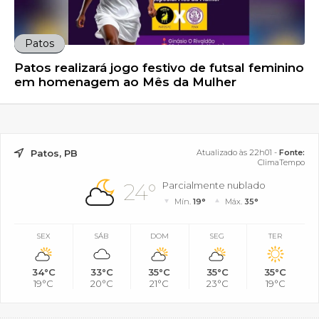
Patos
Patos realizará jogo festivo de futsal feminino
em homenagem ao Mês da Mulher
Patos, PB
Atualizado às 22h01 -
Fonte:
ClimaTempo
24°
Parcialmente nublado
Mín.
19°
Máx.
35°
SEX
SÁB
DOM
SEG
TER
34°C
33°C
35°C
35°C
35°C
19°C
20°C
21°C
23°C
19°C