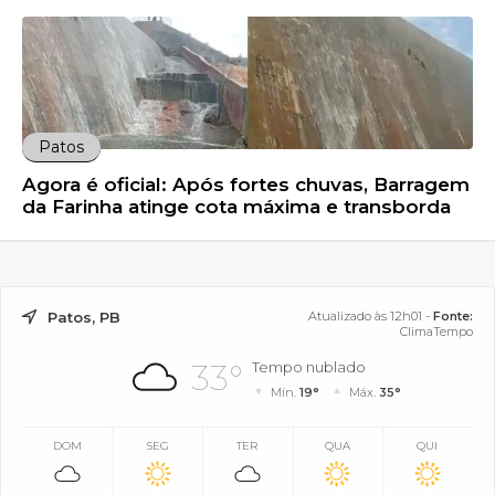
Patos
Agora é oficial: Após fortes chuvas, Barragem
da Farinha atinge cota máxima e transborda
Patos, PB
Atualizado às 12h01 -
Fonte:
ClimaTempo
33°
Tempo nublado
Mín.
19°
Máx.
35°
DOM
SEG
TER
QUA
QUI