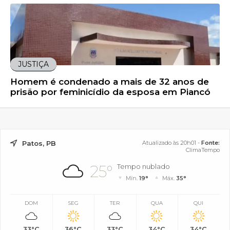
JUSTIÇA
Homem é condenado a mais de 32 anos de
prisão por feminicídio da esposa em Piancó
Patos, PB
Atualizado às 20h01 -
Fonte:
ClimaTempo
25°
Tempo nublado
Mín.
19°
Máx.
35°
DOM
SEG
TER
QUA
QUI
33°C
36°C
33°C
34°C
34°C