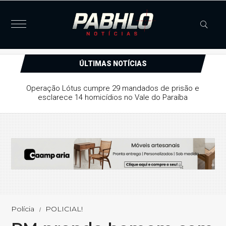
ÚLTIMAS NOTÍCIAS
Justiça concede liberdade provisória a suspeito de série
de furtos e arrombamentos em Patos
Polícia
POLICIAL!