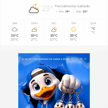
23°
Parcialmente nublado
Mín.
19°
Máx.
35°
SÁB
DOM
SEG
TER
QUA
°C
°C
33°C
35°C
35°C
35°C
20°C
21°C
23°C
19°C