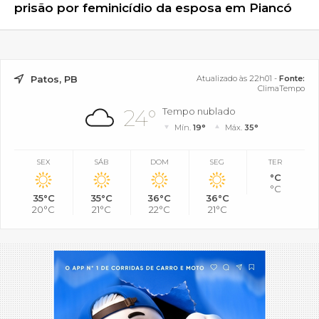
prisão por feminicídio da esposa em Piancó
Patos, PB
Atualizado às 22h01 -
Fonte:
ClimaTempo
24°
Tempo nublado
Mín.
19°
Máx.
35°
SEX
SÁB
DOM
SEG
TER
°C
°C
35°C
35°C
36°C
36°C
20°C
21°C
22°C
21°C