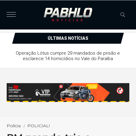
ÚLTIMAS NOTÍCIAS
Justiça concede liberdade provisória a suspeito de série
de furtos e arrombamentos em Patos
Polícia
POLICIAL!