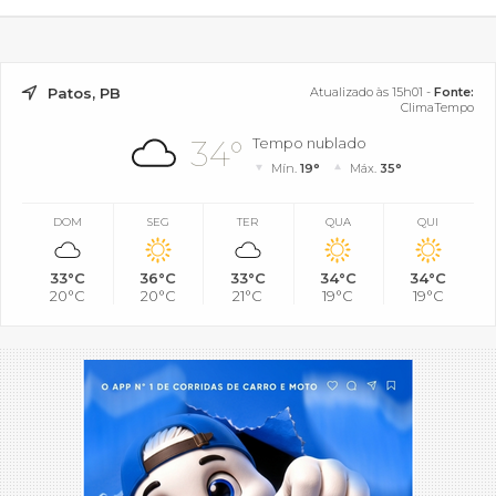
Patos, PB
Atualizado às 15h01 -
Fonte:
ClimaTempo
34°
Tempo nublado
Mín.
19°
Máx.
35°
DOM
SEG
TER
QUA
QUI
33°C
36°C
33°C
34°C
34°C
20°C
20°C
21°C
19°C
19°C