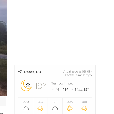
Patos, PB
Atualizado às 05h01 -
Fonte:
ClimaTempo
19°
Tempo limpo
Mín.
19°
Máx.
35°
DOM
SEG
TER
QUA
QUI
as