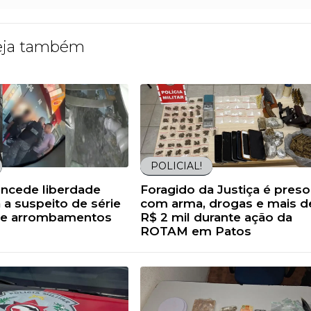
eja também
POLICIAL!
oncede liberdade
Foragido da Justiça é preso
 a suspeito de série
com arma, drogas e mais d
s e arrombamentos
R$ 2 mil durante ação da
ROTAM em Patos