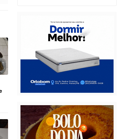
arrombamentos em Patos
e