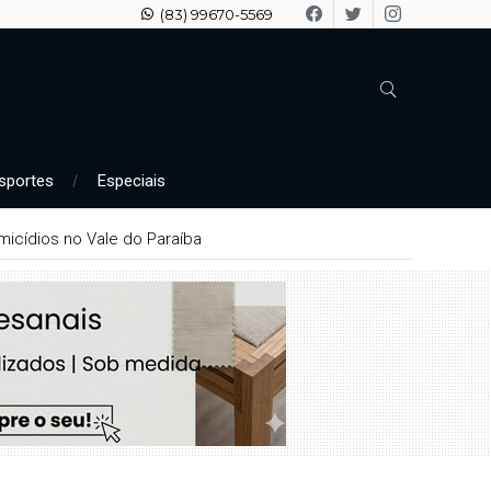
(83) 99670-5569
sportes
Especiais
icídios no Vale do Paraíba