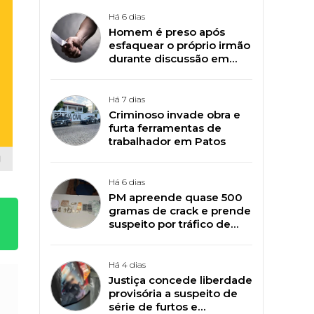
Há 6 dias
Homem é preso após
esfaquear o próprio irmão
durante discussão em
Patos
Há 7 dias
Criminoso invade obra e
furta ferramentas de
trabalhador em Patos
Há 6 dias
PM apreende quase 500
gramas de crack e prende
suspeito por tráfico de
drogas em Patos
Há 4 dias
Justiça concede liberdade
provisória a suspeito de
série de furtos e