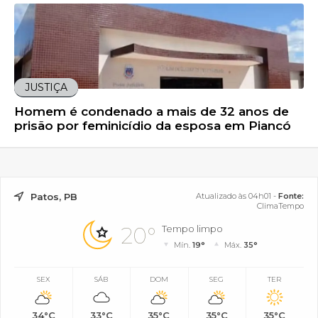
JUSTIÇA
Homem é condenado a mais de 32 anos de
prisão por feminicídio da esposa em Piancó
Patos, PB
Atualizado às 04h01 -
Fonte:
ClimaTempo
20°
Tempo limpo
Mín.
19°
Máx.
35°
SEX
SÁB
DOM
SEG
TER
34°C
33°C
35°C
35°C
35°C