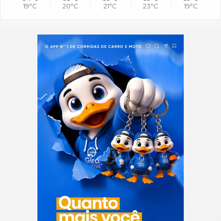
19°C
20°C
21°C
23°C
19°C