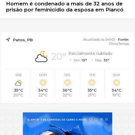
Homem é condenado a mais de 32 anos de
prisão por feminicídio da esposa em Piancó
Patos, PB
Atualizado às 04h01 -
Fonte:
ClimaTempo
20°
Parcialmente nublado
Mín.
19°
Máx.
35°
SÁB
DOM
SEG
TER
QUA
35°C
34°C
36°C
35°C
34°C
20°C
22°C
22°C
21°C
19°C