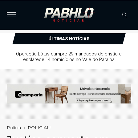
ÚLTIMAS NOTÍCIAS
Justiça concede liberdade provisória a suspeito de série
de furtos e arrombamentos em Patos
Polícia
POLICIAL!