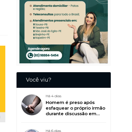
Você viu?
Há 4 dias
Homem é preso após
esfaquear o próprio irmão
durante discussão em
Patos
Há 6 dias