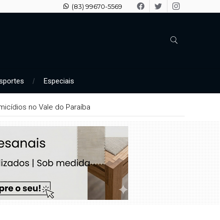
(83) 99670-5569
sportes
Especiais
icídios no Vale do Paraíba