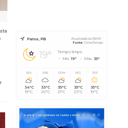
esta
.
Patos, PB
Atualizado às 05h01 -
Fonte:
ClimaTempo
19°
Tempo limpo
Mín.
19°
Máx.
35°
SEX
SÁB
DOM
SEG
TER
e
34°C
33°C
35°C
35°C
35°C
19°C
20°C
21°C
23°C
19°C