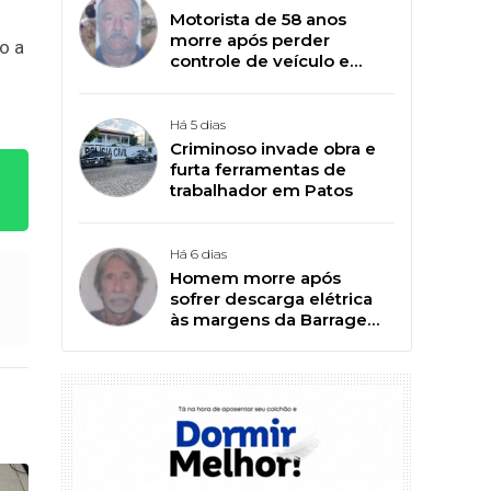
Motorista de 58 anos
morre após perder
o a
controle de veículo e
capotar na BR-361, em
Catingueira
Há 5 dias
Criminoso invade obra e
furta ferramentas de
trabalhador em Patos
Há 6 dias
Homem morre após
sofrer descarga elétrica
às margens da Barragem
da Farinha, em Patos