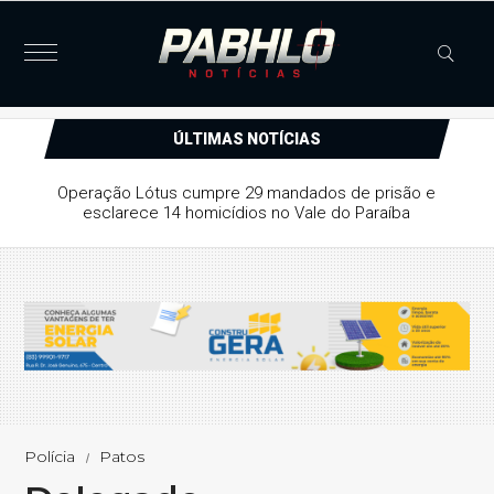
ÚLTIMAS NOTÍCIAS
Justiça concede liberdade provisória a suspeito de série
de furtos e arrombamentos em Patos
Polícia
Patos