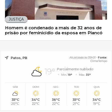
JUSTIÇA
Homem é condenado a mais de 32 anos de
prisão por feminicídio da esposa em Piancó
Patos, PB
Atualizado às 05h01 -
Fonte:
ClimaTempo
19°
Parcialmente nublado
Mín.
19°
Máx.
35°
SÁB
DOM
SEG
TER
QUA
35°C
34°C
36°C
35°C
34°C
20°C
22°C
22°C
21°C
19°C