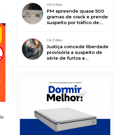
Há 5 dias
PM apreende quase 500
gramas de crack e prende
suspeito por tráfico de
drogas em Patos
Há 3 dias
Justiça concede liberdade
provisória a suspeito de
série de furtos e
arrombamentos em Patos
de