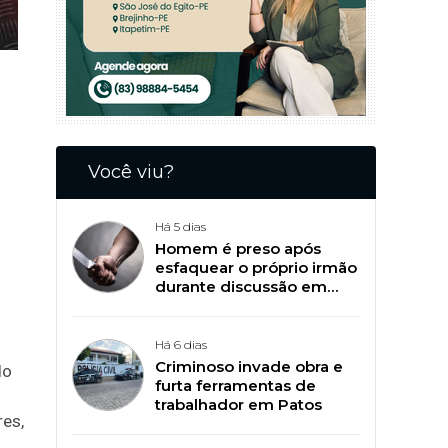
Você viu?
Há 5 dias
Homem é preso após
esfaquear o próprio irmão
durante discussão em
Patos
Há 6 dias
Criminoso invade obra e
do
furta ferramentas de
trabalhador em Patos
res,