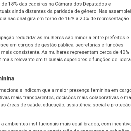
ca de 18% das cadeiras na Câmara dos Deputados e
uais ainda distantes da paridade de gênero. Nas assemble
édia nacional gira em torno de 16% a 20% de representação
ipação reduzida: as mulheres são minoria entre prefeitos e
sce em cargos de gestão pública, secretarias e funções
 é mais consistente. As mulheres representam cerca de 40%
z mais relevante em tribunais superiores e funções de lider
inina
rnacionais indicam que a maior presença feminina em carg
tivas mais transparentes, decisões mais colaborativas e ma
nas áreas de saúde, educação, assistência social e proteção
 ambientes institucionais mais equilibrados, com incentiv
ticas essenciais para a construção de consensos e soluções