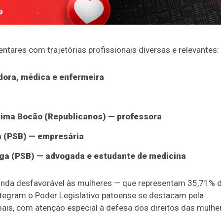
tares com trajetórias profissionais diversas e relevantes:
dora, médica e enfermeira
tima Bocão (Republicanos) — professora
a (PSB) — empresária
ega (PSB) — advogada e estudante de medicina
ainda desfavorável às mulheres — que representam 35,71% 
ntegram o Poder Legislativo patoense se destacam pela
iais, com atenção especial à defesa dos direitos das mulhe