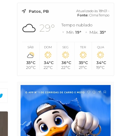
Patos, PB
Atualizado às 18h01 -
Fonte:
ClimaTempo
29°
Tempo nublado
Mín.
19°
Máx.
35°
SÁB
DOM
SEG
TER
QUA
35°C
34°C
36°C
35°C
34°C
20°C
22°C
22°C
21°C
19°C