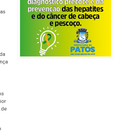
ias
 da
ança
os
ior
 de
o