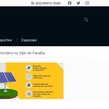
(83) 99670-5569
sportes
Especiais
icídios no Vale do Paraíba