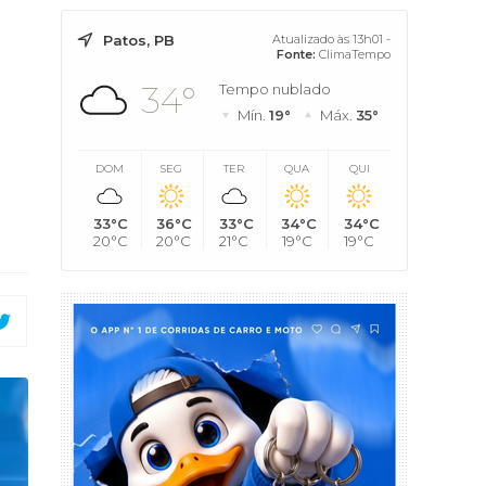
Patos, PB
Atualizado às 13h01 -
Fonte:
ClimaTempo
34°
Tempo nublado
Mín.
19°
Máx.
35°
DOM
SEG
TER
QUA
QUI
33°C
36°C
33°C
34°C
34°C
20°C
20°C
21°C
19°C
19°C