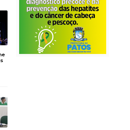
me
os