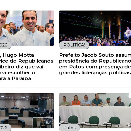
2026
POLITÍCA!
, Hugo Motta
Prefeito Jacob Souto assu
ice do Republicanos
presidência do Republican
ibeiro diz que vai
em Patos com presença de
ara escolher o
grandes lideranças políticas
ra a Paraíba
2026
Patos