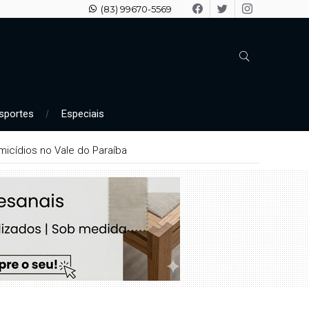
(83) 99670-5569
sportes
Especiais
icídios no Vale do Paraíba