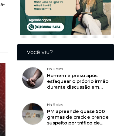
ta-
Você viu?
Há 6 dias
Homem é preso após
esfaquear o próprio irmão
durante discussão em
Patos
Há 6 dias
PM apreende quase 500
gramas de crack e prende
suspeito por tráfico de
drogas em Patos