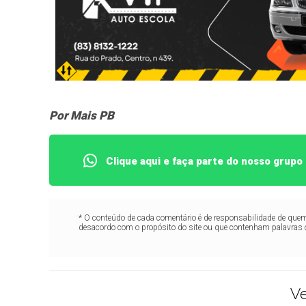
Por Mais PB
Clique aqui e faça parte do nosso grup
* O conteúdo de cada comentário é de responsabilidade de quem 
desacordo com o propósito do site ou que contenham palavras 
V