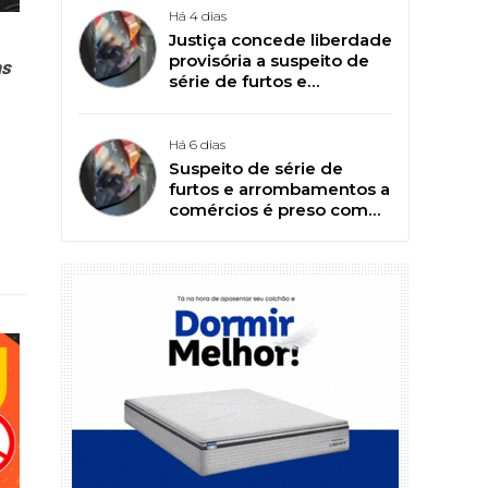
Há 4 dias
Justiça concede liberdade
provisória a suspeito de
as
série de furtos e
arrombamentos em Patos
Há 6 dias
Suspeito de série de
furtos e arrombamentos a
comércios é preso com
ajuda de PM de folga, em
Patos