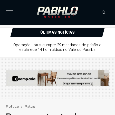
ÚLTIMAS NOTÍCIAS
Justiça concede liberdade provisória a suspeito de série
de furtos e arrombamentos em Patos
Política
Patos