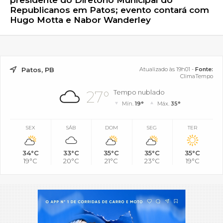
Republicanos em Patos; evento contará com
Hugo Motta e Nabor Wanderley
Patos, PB
Atualizado às 19h01 -
Fonte:
ClimaTempo
27°
Tempo nublado
Mín.
19°
Máx.
35°
SEX
SÁB
DOM
SEG
TER
34°C
33°C
35°C
35°C
35°C
19°C
20°C
21°C
23°C
19°C