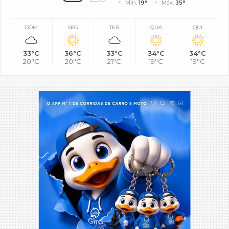
Mín.
19°
Máx.
35°
DOM
SEG
TER
QUA
QUI
33°C
36°C
33°C
34°C
34°C
20°C
20°C
21°C
19°C
19°C