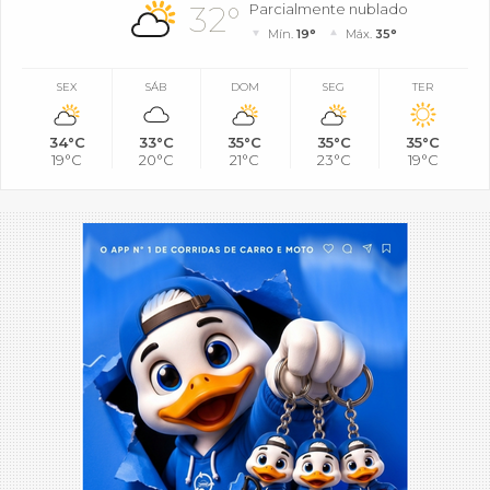
32°
Parcialmente nublado
Mín.
19°
Máx.
35°
SEX
SÁB
DOM
SEG
TER
34°C
33°C
35°C
35°C
35°C
19°C
20°C
21°C
23°C
19°C