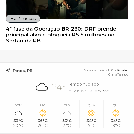
Há 7 meses
4ª fase da Operação BR-230: DRF prende
principal alvo e bloqueia R$ 5 milhões no
Sertão da PB
Patos, PB
Atualizado às 21h01 -
Fonte:
ClimaTempo
24°
Tempo nublado
Mín.
19°
Máx.
35°
DOM
SEG
TER
QUA
QUI
33°C
36°C
33°C
34°C
34°C
20°C
20°C
21°C
19°C
19°C