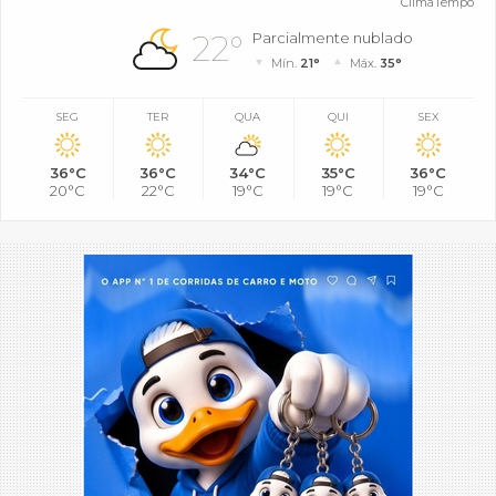
ClimaTempo
22°
Parcialmente nublado
Mín.
21°
Máx.
35°
SEG
TER
QUA
QUI
SEX
36°C
36°C
34°C
35°C
36°C
20°C
22°C
19°C
19°C
19°C