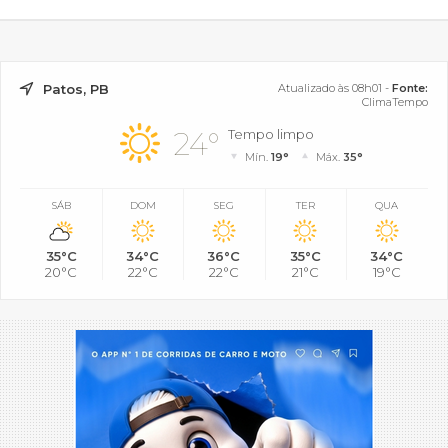
Patos, PB
Atualizado às 08h01 -
Fonte:
ClimaTempo
24°
Tempo limpo
Mín.
19°
Máx.
35°
SÁB
DOM
SEG
TER
QUA
35°C
34°C
36°C
35°C
34°C
20°C
22°C
22°C
21°C
19°C