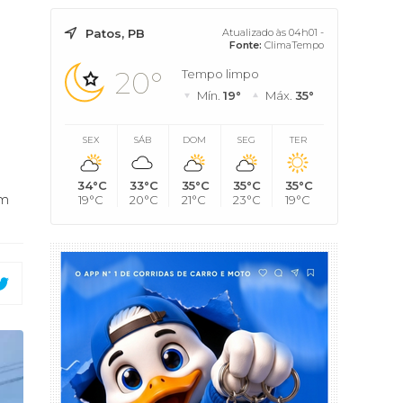
Patos, PB
Atualizado às 04h01 -
Fonte:
ClimaTempo
20°
Tempo limpo
Mín.
19°
Máx.
35°
SEX
SÁB
DOM
SEG
TER
34°C
33°C
35°C
35°C
35°C
em
19°C
20°C
21°C
23°C
19°C