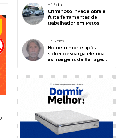
Há 5 dias
Criminoso invade obra e
furta ferramentas de
trabalhador em Patos
Há 6 dias
Homem morre após
sofrer descarga elétrica
às margens da Barragem
da Farinha, em Patos
ra