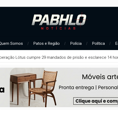
Quem Somos
Patos e Região
Polícia
Política
E
iça concede liberdade provisória a suspeito de série de furtos 