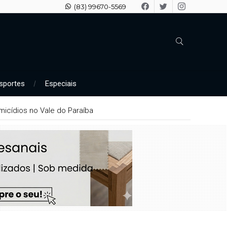
(83) 99670-5569
sportes
Especiais
e arrombamentos em Patos