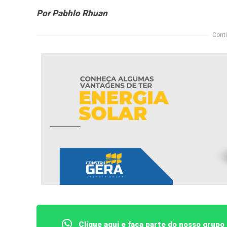
Por Pabhlo Rhuan
Conti
Clique aqui e faça parte do nosso grup