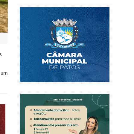
,
r um