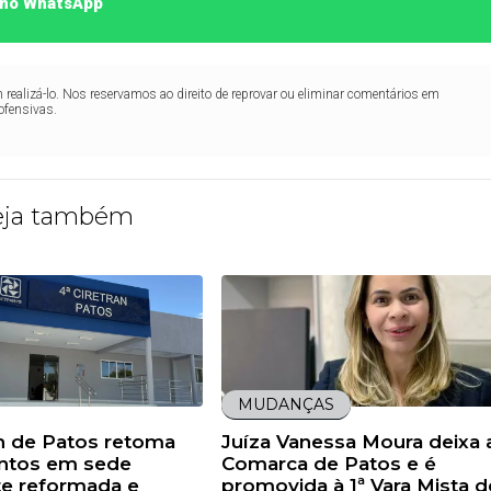
o no WhatsApp
realizá-lo. Nos reservamos ao direito de reprovar ou eliminar comentários em
ofensivas.
eja também
MUDANÇAS
an de Patos retoma
Juíza Vanessa Moura deixa 
ntos em sede
Comarca de Patos e é
te reformada e
promovida à 1ª Vara Mista d