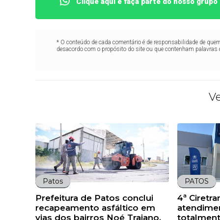
Clique aqui e faça parte do nosso grup
* O conteúdo de cada comentário é de responsabilidade de quem 
desacordo com o propósito do site ou que contenham palavras 
V
Patos
PATOS
Prefeitura de Patos conclui
4ª Ciretr
recapeamento asfáltico em
atendime
vias dos bairros Noé Trajano,
totalmen