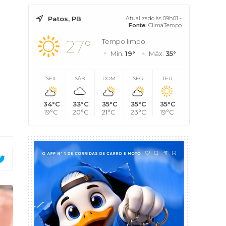
Patos, PB
Atualizado às 09h01 -
Fonte:
ClimaTempo
27°
Tempo limpo
Mín.
19°
Máx.
35°
SEX
SÁB
DOM
SEG
TER
34°C
33°C
35°C
35°C
35°C
19°C
20°C
21°C
23°C
19°C