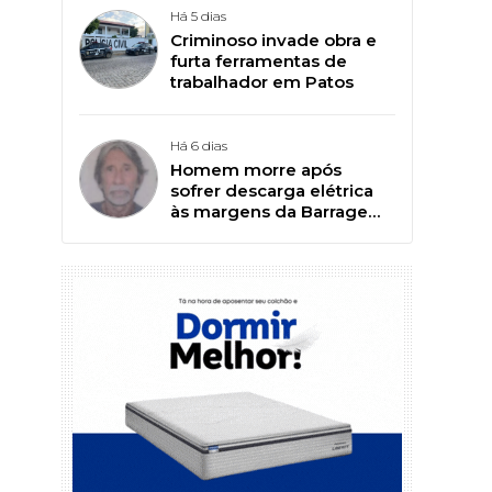
Há 5 dias
Criminoso invade obra e
furta ferramentas de
trabalhador em Patos
Há 6 dias
Homem morre após
sofrer descarga elétrica
às margens da Barragem
da Farinha, em Patos