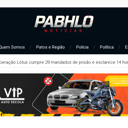
Quem Somos
Patos e Região
Polícia
Política
E
peração Lótus cumpre 29 mandados de prisão e esclarece 14 hom