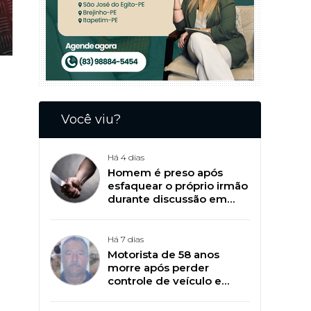
Você viu?
Há 4 dias
Homem é preso após
esfaquear o próprio irmão
durante discussão em
Patos
Há 7 dias
Motorista de 58 anos
morre após perder
controle de veículo e
capotar na BR-361, em
Catingueira