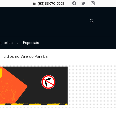
(83) 99670-5569
sportes
Especiais
icídios no Vale do Paraíba