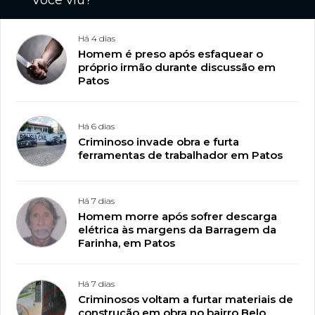
Você viu?
Há 4 dias
Homem é preso após esfaquear o
próprio irmão durante discussão em
Patos
Há 6 dias
Criminoso invade obra e furta
ferramentas de trabalhador em Patos
Há 7 dias
Homem morre após sofrer descarga
elétrica às margens da Barragem da
Farinha, em Patos
Há 7 dias
Criminosos voltam a furtar materiais de
construção em obra no bairro Belo