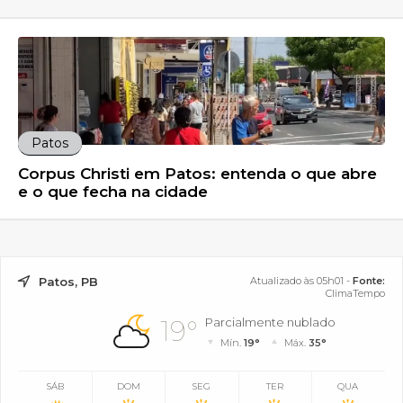
Patos
Corpus Christi em Patos: entenda o que abre
e o que fecha na cidade
Patos, PB
Atualizado às 05h01 -
Fonte:
ClimaTempo
19°
Parcialmente nublado
Mín.
19°
Máx.
35°
SÁB
DOM
SEG
TER
QUA