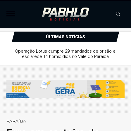
ÚLTIMAS NOTÍCIAS
dade provisória a suspeito de série
 arrombamentos em Patos
PARAÍBA